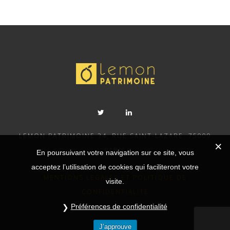
LEMON PATRIMOINE 34, RUE SAINT-LAZARE 75009
PARIS
En poursuivant votre navigation sur ce site, vous
acceptez l’utilisation de cookies qui faciliteront votre
MENTIONS LEGALES ET POLITIQUE DE
visite.
CONFIDENTIALITE
Préférences de confidentialité
J’approuve