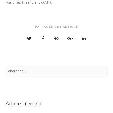
Marchés Financiers (AMF).
PARTAGER CET ARTICLE
S
e
a
r
c
Articles récents
h
f