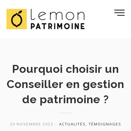
S
k
i
p
t
o
c
o
Pourquoi choisir un
n
t
Conseiller en gestion
e
n
de patrimoine ?
t
20 NOVEMBRE 2023
ACTUALITÉS
,
TÉMOIGNAGES